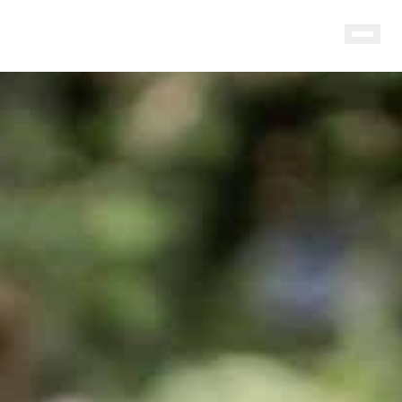
THORESTA
HERRGÅRD