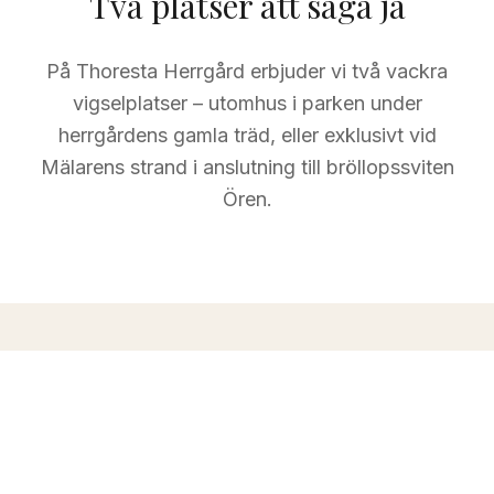
Två platser att säga ja
På Thoresta Herrgård erbjuder vi två vackra
vigselplatser – utomhus i parken under
herrgårdens gamla träd, eller exklusivt vid
Mälarens strand i anslutning till bröllopssviten
Ören.
MEST POPULÄR