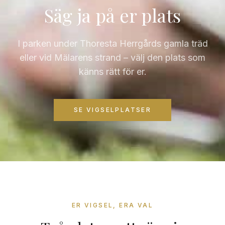
Säg ja på er plats
I parken under Thoresta Herrgårds gamla träd
eller vid Mälarens strand – välj den plats som
känns rätt för er.
SE VIGSELPLATSER
ER VIGSEL, ERA VAL