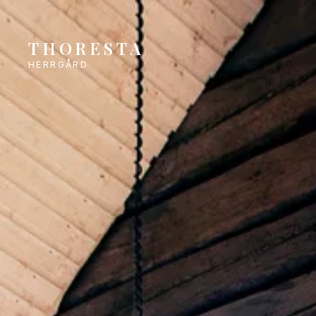
THORESTA
HERRGÅRD