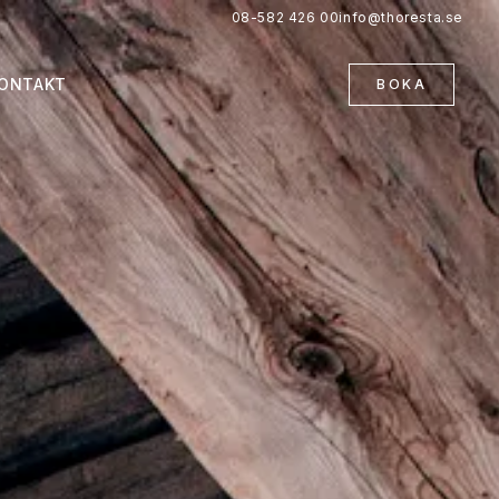
08-582 426 00
info@thoresta.se
ONTAKT
BOKA