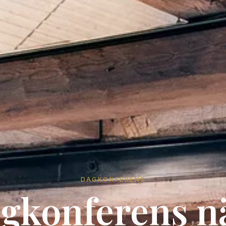
DAGKONFERENS
gkonferens n