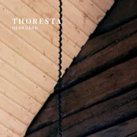
THORESTA
HERRGÅRD