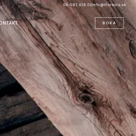
08-582 426 00
info@thoresta.se
ONTAKT
BOKA