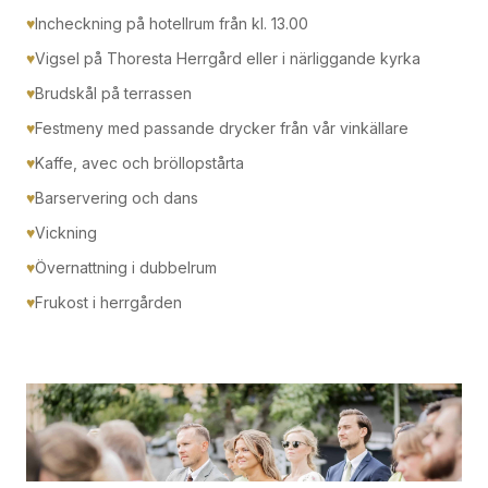
♥
Incheckning på hotellrum från kl. 13.00
♥
Vigsel på Thoresta Herrgård eller i närliggande kyrka
♥
Brudskål på terrassen
♥
Festmeny med passande drycker från vår vinkällare
♥
Kaffe, avec och bröllopstårta
♥
Barservering och dans
♥
Vickning
♥
Övernattning i dubbelrum
♥
Frukost i herrgården