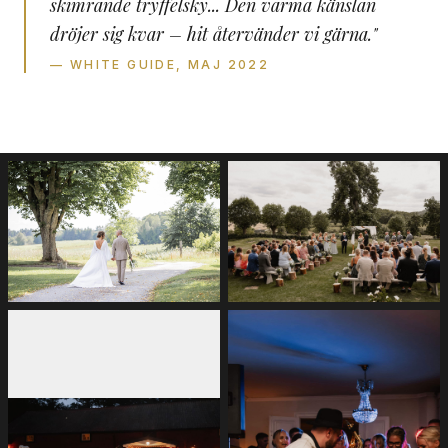
skimrande tryffelsky... Den varma känslan
dröjer sig kvar – hit återvänder vi gärna."
— WHITE GUIDE, MAJ 2022