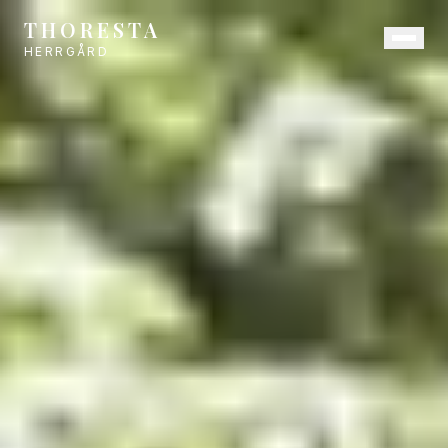
THORESTA
HERRGÅRD