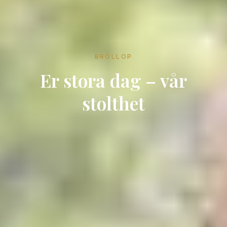
BRÖLLOP
Er stora dag – vår
stolthet